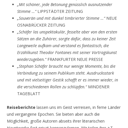
„Mit schöner, jede Betonung genüsslich ausnutzender
Stimme …“
LIPPSTÄDTER ZEITUNG
„Souverän und mit dunkel timbrierter Stimme …“
NEUE
OSNABRÜCKER ZEITUNG
„Schäfer las unspektakulär, fesselte aber von den ersten
Sätzen an die Zuhörer, sorgte dafür, dass zu keiner Zeit
Langeweile aufkam und verstand es fantastisch, die
Erzählkunst Theodor Fontanes mit seiner Vortragskunst
wiederzugeben.“
FRANKFURTER NEUE PRESSE
„Stephan Schäfer braucht nur wenige Momente, bis die
Verbindung zu seinem Publikum steht. Ausdrucksstark
und mit vielseitiger Gestik schafft er es immer wieder, in
die verschiedenen Rollen zu schlüpfen.“
MINDENER
TAGEBLATT
Reiseberichte
lassen uns im Geist verreisen, in ferne Länder
und vergangene Epochen. Sie bieten aber auch die
Möglichkeit, große Autoren abseits ihrer literarischen
Hauptwerke fast privat kennenzulernen. Wir teilen ihre z.T.