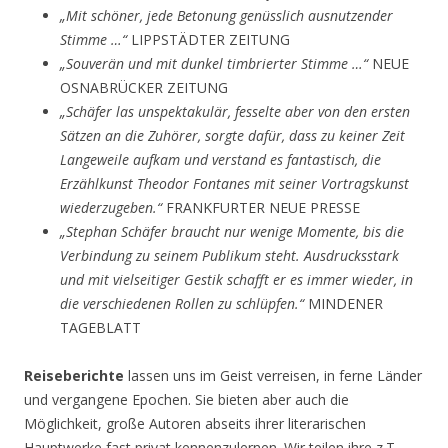
„Mit schöner, jede Betonung genüsslich ausnutzender
Stimme …“
LIPPSTÄDTER ZEITUNG
„Souverän und mit dunkel timbrierter Stimme …“
NEUE
OSNABRÜCKER ZEITUNG
„Schäfer las unspektakulär, fesselte aber von den ersten
Sätzen an die Zuhörer, sorgte dafür, dass zu keiner Zeit
Langeweile aufkam und verstand es fantastisch, die
Erzählkunst Theodor Fontanes mit seiner Vortragskunst
wiederzugeben.“
FRANKFURTER NEUE PRESSE
„Stephan Schäfer braucht nur wenige Momente, bis die
Verbindung zu seinem Publikum steht. Ausdrucksstark
und mit vielseitiger Gestik schafft er es immer wieder, in
die verschiedenen Rollen zu schlüpfen.“
MINDENER
TAGEBLATT
Reiseberichte
lassen uns im Geist verreisen, in ferne Länder
und vergangene Epochen. Sie bieten aber auch die
Möglichkeit, große Autoren abseits ihrer literarischen
Hauptwerke fast privat kennenzulernen. Wir teilen ihre z.T.