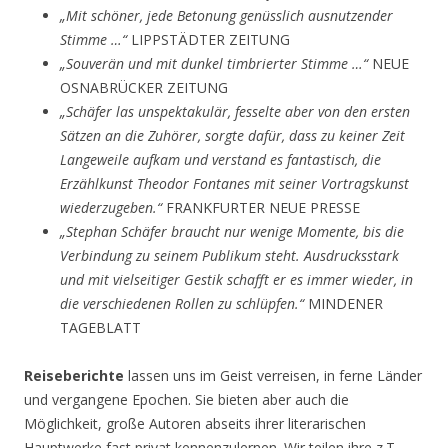
„Mit schöner, jede Betonung genüsslich ausnutzender
Stimme …“
LIPPSTÄDTER ZEITUNG
„Souverän und mit dunkel timbrierter Stimme …“
NEUE
OSNABRÜCKER ZEITUNG
„Schäfer las unspektakulär, fesselte aber von den ersten
Sätzen an die Zuhörer, sorgte dafür, dass zu keiner Zeit
Langeweile aufkam und verstand es fantastisch, die
Erzählkunst Theodor Fontanes mit seiner Vortragskunst
wiederzugeben.“
FRANKFURTER NEUE PRESSE
„Stephan Schäfer braucht nur wenige Momente, bis die
Verbindung zu seinem Publikum steht. Ausdrucksstark
und mit vielseitiger Gestik schafft er es immer wieder, in
die verschiedenen Rollen zu schlüpfen.“
MINDENER
TAGEBLATT
Reiseberichte
lassen uns im Geist verreisen, in ferne Länder
und vergangene Epochen. Sie bieten aber auch die
Möglichkeit, große Autoren abseits ihrer literarischen
Hauptwerke fast privat kennenzulernen. Wir teilen ihre z.T.