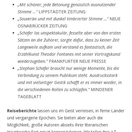
„Mit schöner, jede Betonung genüsslich ausnutzender
Stimme …“
LIPPSTÄDTER ZEITUNG
„Souverän und mit dunkel timbrierter Stimme …“
NEUE
OSNABRÜCKER ZEITUNG
„Schäfer las unspektakulär, fesselte aber von den ersten
Sätzen an die Zuhörer, sorgte dafür, dass zu keiner Zeit
Langeweile aufkam und verstand es fantastisch, die
Erzählkunst Theodor Fontanes mit seiner Vortragskunst
wiederzugeben.“
FRANKFURTER NEUE PRESSE
„Stephan Schäfer braucht nur wenige Momente, bis die
Verbindung zu seinem Publikum steht. Ausdrucksstark
und mit vielseitiger Gestik schafft er es immer wieder, in
die verschiedenen Rollen zu schlüpfen.“
MINDENER
TAGEBLATT
Reiseberichte
lassen uns im Geist verreisen, in ferne Länder
und vergangene Epochen. Sie bieten aber auch die
Möglichkeit, große Autoren abseits ihrer literarischen
Hauptwerke fast privat kennenzulernen. Wir teilen ihre z.T.