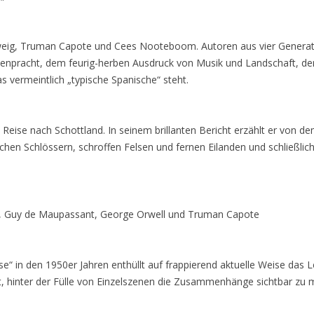
Zweig, Truman Capote und Cees Nooteboom. Autoren aus vier Generat
arbenpracht, dem feurig-herben Ausdruck von Musik und Landschaft, 
s vermeintlich „typische Spanische“ steht.
ise nach Schottland. In seinem brillanten Bericht erzählt er von d
schen Schlössern, schroffen Felsen und fernen Eilanden und schließli
ti, Guy de Maupassant, George Orwell und Truman Capote
 in den 1950er Jahren enthüllt auf frappierend aktuelle Weise das 
t, hinter der Fülle von Einzelszenen die Zusammenhänge sichtbar zu 