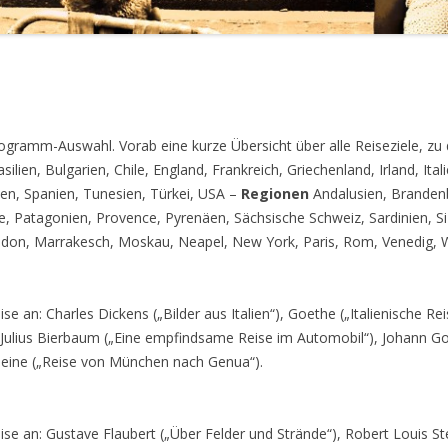
rogramm-Auswahl. Vorab eine kurze Übersicht über alle Reiseziele, zu 
ilien, Bulgarien, Chile, England, Frankreich, Griechenland, Irland, Ita
en, Spanien, Tunesien, Türkei, USA –
Regionen
Andalusien, Brandenb
 Patagonien, Provence, Pyrenäen, Sächsische Schweiz, Sardinien, Siz
ndon, Marrakesch, Moskau, Neapel, New York, Paris, Rom, Venedig, 
e an: Charles Dickens („Bilder aus Italien“), Goethe („Italienische Rei
 Julius Bierbaum („Eine empfindsame Reise im Automobil“), Johann G
 Heine („Reise von München nach Genua“).
ise an: Gustave Flaubert („Über Felder und Strände“), Robert Louis S