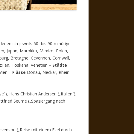
denen ich jeweils 60- bis 90-minütige
lien, Japan, Marokko, Mexiko, Polen,
urg, Bretagne, Cevennen, Cornwall,
ilien, Toskana, Venetien –
Städte
Wien –
Flüsse
Donau, Neckar, Rhein
se“), Hans Christian Andersen („Italien“),
ottfried Seume („Spaziergang nach
tevenson („Reise mit einem Esel durch