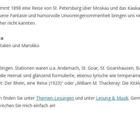
mmt 1898 eine Reise von St. Petersburg über Moskau und das Kauka
lossene Fantasie und humorvolle Unvoreingenommenheit bringen uns 
er nicht kannten.
sa
Italien und Marokko
Bingen. Stationen waren u.a. Andernach, St. Goar, St. Goarshausen, B
 die Heimat sind glänzend formulierte, ebenso lyrische wie temperamen
: Der Rhein, eine Reise (1923)“ oder „William M. Thackeray: Die Kick
 finden Sie unter
Themen-Lesungen
und unter
Lesung & Musik
. Ger
echen Sie mich einfach an!